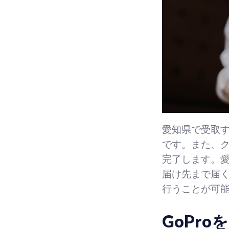
愛知県で受取す
です。また、
完了します。愛
届け先まで届く
行うことが可
GoPr