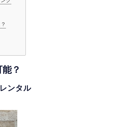
キング
は？
可能？
配レンタル