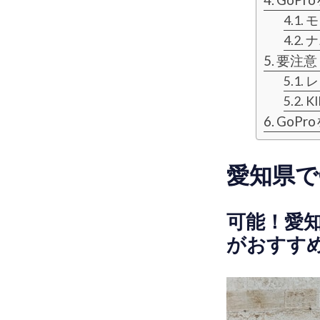
GoP
モ
ナ
要注意
レ
K
GoP
愛知県で
可能！愛知
がおすす