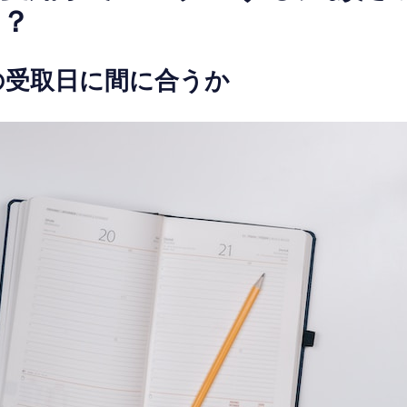
は？
の受取日に間に合うか