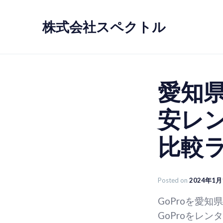
Skip
to
株式会社スペクトル
content
愛知県
安レ
比較
Posted on
2024年1月
GoProを愛
GoProをレ