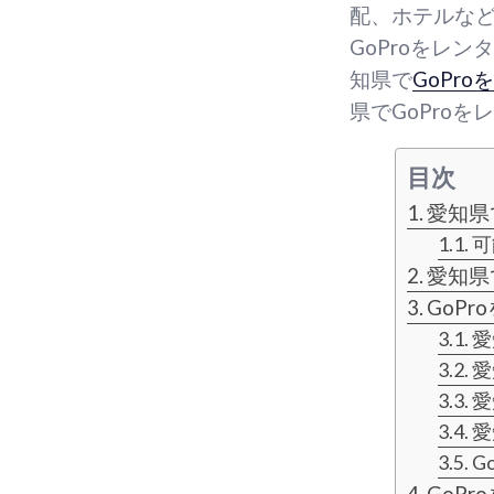
配、ホテルな
GoProをレ
知県で
GoPr
県でGoPro
目次
愛知県
可
愛知県
GoP
愛
愛
愛
愛
G