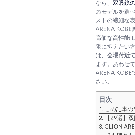
なら、
双眼鏡
のモデルを選
ストの繊細な表
ARENA K
高価な高性能
限に抑えたい
は、
会場付近
ます。あわせて
ARENA K
さい。
目次
この記事の
【29選】
GLION A