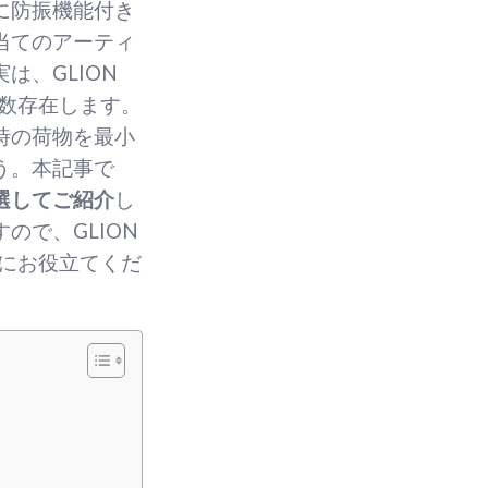
に防振機能付き
当てのアーティ
、GLION
複数存在します。
時の荷物を最小
う。本記事で
選してご紹介
し
ので、GLION
備にお役立てくだ