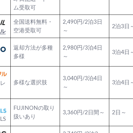
ム受取可
全国送料無料・
2,490円/2泊3日
2泊3日
空港受取可
～
ル
返却方法が多種
2,980円/3泊4日
3泊4日
多様
～
3,040円/3泊4日
多様な選択肢
3泊4日
レ
～
FUJINONの取り
3,360円/2日間～
2日～
扱いあり
LS