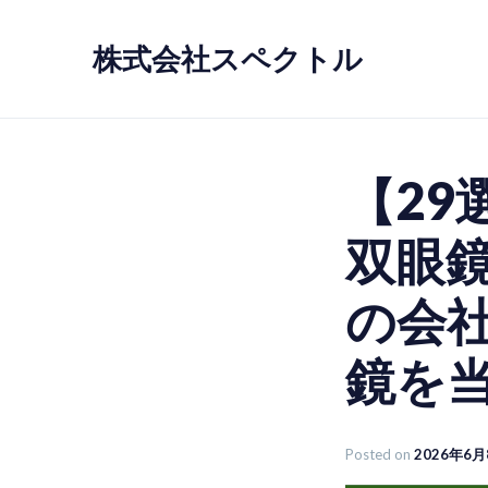
Skip
to
株式会社スペクトル
content
【29選
双眼
の会
鏡を
Posted on
2026年6月