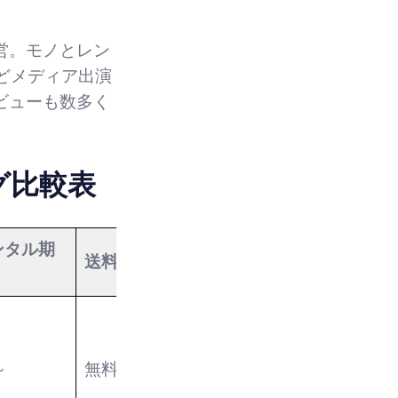
営。モノとレン
どメディア出演
ビューも数多く
グ比較表
ンタル期
送料
対応地域
～
無料
全国