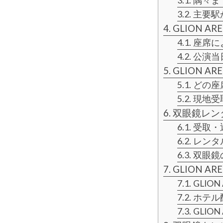
隅々ま
主要駅
GLION 
座席に
公演当
GLION 
どの座
現地受
双眼鏡レン
受取・
レンタ
双眼鏡
GLION 
GLIO
ホテル
GLIO