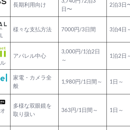
3,740円 /2泊3
長期利用向け
2泊3日
日〜
様々な支払方法
7000円/3日間
3泊4日
L
3,000円/1泊2日
アパレル中心
1泊2日
～
ル
家電・カメラ全
1,980円/1日間～
1日～
般
多様な双眼鏡を
363円/1日間～
1日～
オ
取り扱い