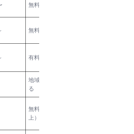
全国（一部地域
〜
無料
✕
除く）
～
無料
全国
✕
全国（沖縄除
～
有料
✕
く）
地域により異な
全国（一部離島
✕
る
除く）
無料（5,500円以
全国
✕
上）