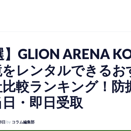
】GLION ARENA K
鏡をレンタルできるお
社比較ランキング！防
当日・即日受取
8日
by
コラム編集部