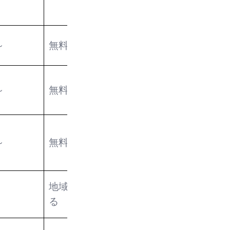
～
無料
全国
～
無料
全国
✕
～
無料
全国
✕
地域により異な
全国
る