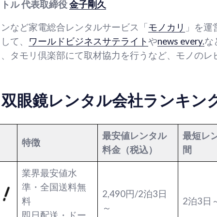
トル 代表取締役
金子剛久
コンなど家電総合レンタルサービス「
モノカリ
」を運
として、
ワールドビジネスサテライト
や
news every.
な
た、タモリ倶楽部にて取材協力を行うなど、モノのレ
】双眼鏡レンタル会社ランキン
最安値レンタル
最短レ
特徴
料金（税込）
間
業界最安値水
準・全国送料無
2,490円/2泊3日
料
2泊3日
～
即日配送・ドー