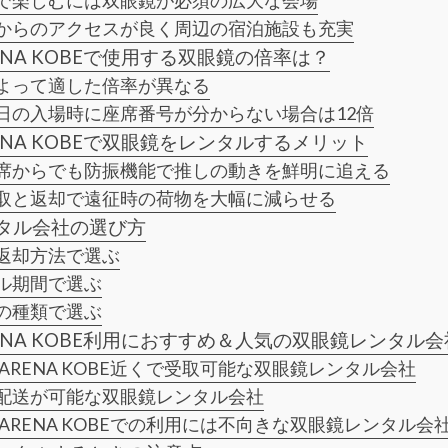
で楽しむには双眼鏡が必須の広大な会場
からのアクセスが良く周辺の宿泊施設も充実
ARENA KOBEで使用する双眼鏡の倍率は？
よって適した倍率が異なる
日の入場時に座席番号が分からない場合は12倍
ARENA KOBEで双眼鏡をレンタルするメリット
席からでも防振機能で推しの動きを鮮明に追える
取と返却で遠征時の荷物を大幅に減らせる
タル会社の選び方
返却方法で選ぶ
ル期間で選ぶ
の種類で選ぶ
ARENA KOBE利用におすすめ＆人気の双眼鏡レンタル
N ARENA KOBE近くで受取可能な双眼鏡レンタル会社
配送が可能な双眼鏡レンタル会社
N ARENA KOBEでの利用には不向きな双眼鏡レンタル会