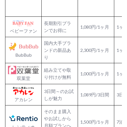
長期割引プラ
1,080円/1ヶ月
1ヶ
ンでお得に
ベビーファン
国内大手ブラ
ンドの新品あ
2,300円/1ヶ月
1ヶ
BubBub
り
組み立てや取
1,000円/1ヶ月
1ヶ
り付けが無料
双葉堂
3日間～のお試
1,089円/3日間
3日
しが魅力
アカレン
そのまま購入
やお試しから
1,500円/1ヶ月
7泊
月額プランへ
レンティオ