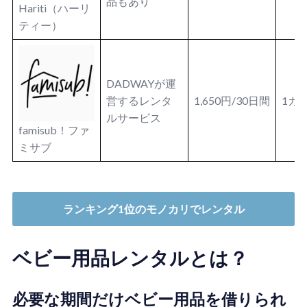
品もあり
Hariti（ハーリ
ティー）
DADWAYが運
営するレンタ
1,650円/30日間
1カ
ルサービス
famisub！ファ
ミサブ
ランキング1位のモノカリでレンタル
ベビー用品レンタルとは？
必要な期間だけベビー用品を借りられ