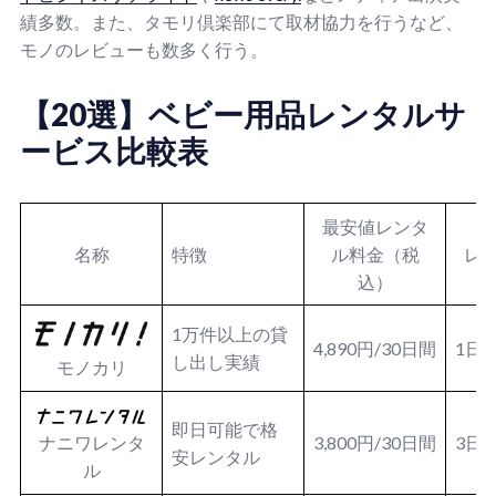
績多数。また、タモリ倶楽部にて取材協力を行うなど、
モノのレビューも数多く行う。
【20選】ベビー用品レンタルサ
ービス比較表
最安値レンタ
名称
特徴
ル料金（税
レ
込）
1万件以上の貸
4,890円/30日間
1日
し出し実績
モノカリ
即日可能で格
3,800円/30日間
3日
ナニワレンタ
安レンタル
ル