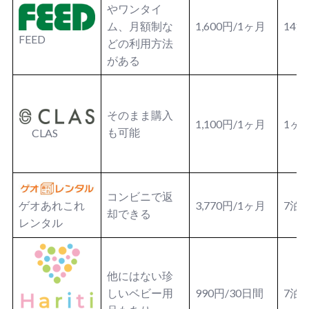
やワンタイ
ム、月額制な
1,600円/1ヶ月
14泊
FEED
どの利用方法
がある
そのまま購入
1,100円/1ヶ月
1ヶ
も可能
CLAS
コンビニで返
3,770円/1ヶ月
7泊
ゲオあれこれ
却できる
レンタル
他にはない珍
しいベビー用
990円/30日間
7泊