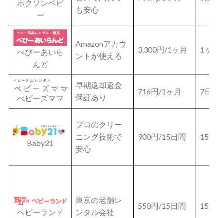
ホクソンベビ
も安心
ー
Amazonアカウ
3,300円/1ヶ月
1ヶ
べびーあいら
ントが使える
んど
早期返却返金
716円/1ヶ月
7日
保証あり
べビーズママ
プロのクリー
ニング技術で
900円/15日間
15
Baby21
安心
東京の老舗レ
550円/15日間
15
ベビーランド
ンタル会社