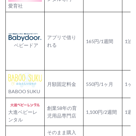
愛育社
アプリで借り
165円/1週間
1泊
れる
ベビードア
月額固定料金
550円/1ヶ月
1ヶ
BABOO SUKU
創業58年の育
大進ベビーレ
1,100円/2週間
1週
児用品専門店
ンタル
そのまま購入