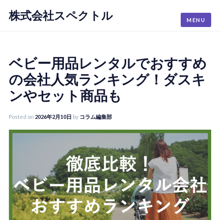
株式会社スペクトル
Skip
MENU
to
content
ベビー用品レンタルでおすすめ
の会社人気ランキング！ダスキ
ンやセット商品も
Posted on
2026年2月10日
by
コラム編集部