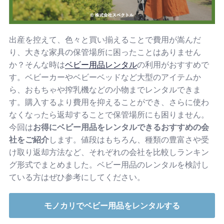
出産を控えて、色々と買い揃えることで費用が嵩んだ
り、大きな家具の保管場所に困ったことはありません
か？そんな時は
ベビー用品レンタル
の利用がおすすめで
す。ベビーカーやベビーベッドなど大型のアイテムか
ら、おもちゃや搾乳機などの小物までレンタルできま
す。購入するより費用を抑えることができ、さらに使わ
なくなったら返却することで保管場所にも困りません。
今回は
お得にベビー用品をレンタルできるおすすめの会
社をご紹介
します。値段はもちろん、種類の豊富さや受
け取り返却方法など、それぞれの会社を比較しランキン
グ形式でまとめました。ベビー用品のレンタルを検討し
ている方はぜひ参考にしてください。
モノカリでベビー用品をレンタルする