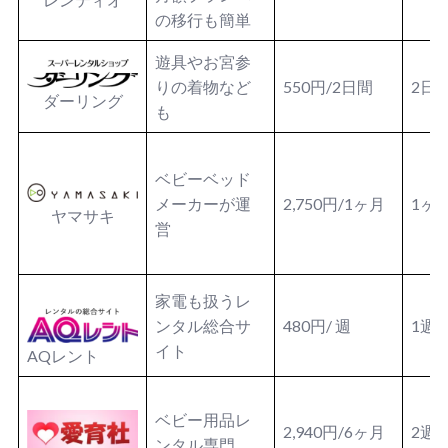
の移行も簡単
遊具やお宮参
りの着物など
550円/2日間
2日
ダーリング
も
ベビーベッド
メーカーが運
2,750円/1ヶ月
1ヶ
ヤマサキ
営
家電も扱うレ
ンタル総合サ
480円/ 週
1週
イト
AQレント
ベビー用品レ
2,940円/6ヶ月
2週
ンタル専門