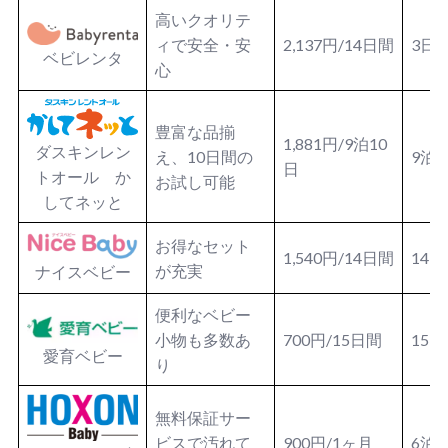
高いクオリテ
ィで安全・安
2,137円/14日間
3日
ベビレンタ
心
豊富な品揃
1,881円/9泊10
ダスキンレン
え、10日間の
9泊
日
トオール か
お試し可能
してネッと
お得なセット
1,540円/14日間
14
が充実
ナイスベビー
便利なベビー
小物も多数あ
700円/15日間
15
愛育ベビー
り
無料保証サー
ビスで汚れて
900円/1ヶ月
6泊