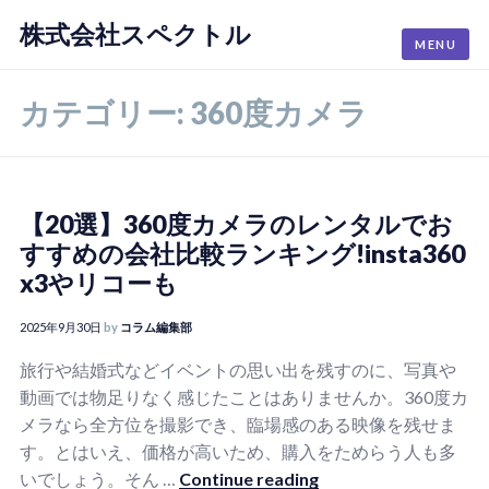
株式会社スペクトル
Skip
MENU
to
content
カテゴリー:
360度カメラ
【20選】360度カメラのレンタルでお
すすめの会社比較ランキング!insta360
x3やリコーも
2025年9月30日
by
コラム編集部
旅行や結婚式などイベントの思い出を残すのに、写真や
動画では物足りなく感じたことはありませんか。360度カ
メラなら全方位を撮影でき、臨場感のある映像を残せま
す。とはいえ、価格が高いため、購入をためらう人も多
【20選】360度カメ
いでしょう。そん …
Continue reading