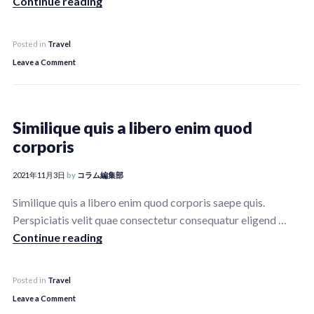
Perspiciatis velit quae consectetur conseq
Continue reading
Posted in
Travel
on
Leave a Comment
Perspiciatis
velit
quae
Similique quis a libero enim quod
consectetur
corporis
conseq
2021年11月3日
by
コラム編集部
Similique quis a libero enim quod corporis saepe quis.
Perspiciatis velit quae consectetur consequatur eligend …
Similique quis a libero enim quod corporis
Continue reading
Posted in
Travel
on
Leave a Comment