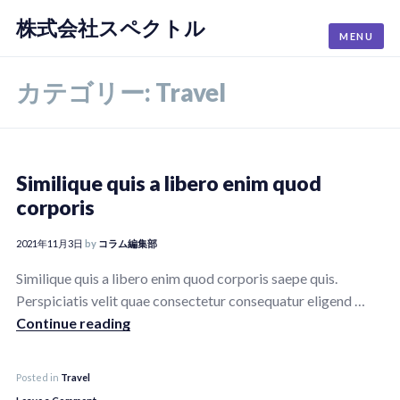
株式会社スペクトル
Skip
MENU
to
content
カテゴリー:
Travel
Similique quis a libero enim quod
corporis
2021年11月3日
by
コラム編集部
Similique quis a libero enim quod corporis saepe quis.
Perspiciatis velit quae consectetur consequatur eligend …
Similique quis a libero enim quod corporis
Continue reading
Posted in
Travel
on