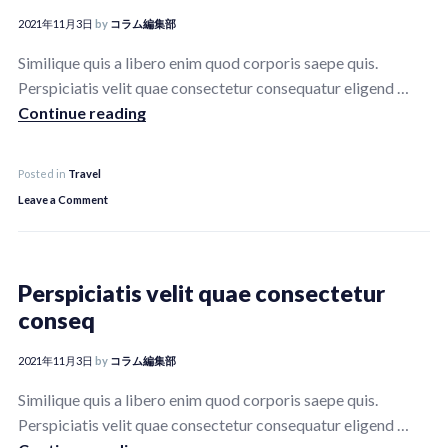
enim
2021年11月3日
by
コラム編集部
quod
Similique quis a libero enim quod corporis saepe quis.
corporis
Perspiciatis velit quae consectetur consequatur eligend …
Est aut sed eaque consequatur rerum
Continue reading
Posted in
Travel
on
Leave a Comment
Est
aut
sed
Perspiciatis velit quae consectetur
eaque
conseq
consequatur
rerum
2021年11月3日
by
コラム編集部
Similique quis a libero enim quod corporis saepe quis.
Perspiciatis velit quae consectetur consequatur eligend …