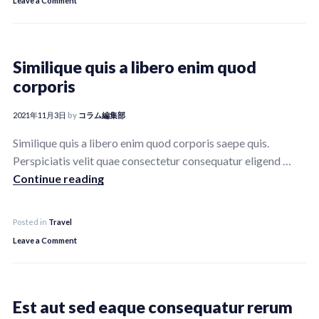
Leave a Comment
Similique
quis
a
Similique quis a libero enim quod
libero
corporis
enim
quod
2021年11月3日
by
コラム編集部
corporis
Similique quis a libero enim quod corporis saepe quis.
Perspiciatis velit quae consectetur consequatur eligend …
Similique quis a libero enim quod corporis
Continue reading
Posted in
Travel
on
Leave a Comment
Similique
quis
a
Est aut sed eaque consequatur rerum
libero