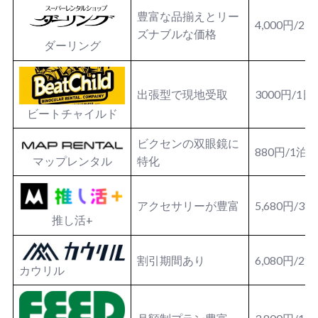
豊富な品揃えとリー
4,000円/2
ズナブルな価格
ダーリング
出張型で現地受取
3000円/1日
ビートチャイルド
ビクセンの双眼鏡に
880円/1泊
マップレンタル
特化
アクセサリーが豊富
5,680円/3
推し活+
割引期間あり
6,080円/2
カウリル