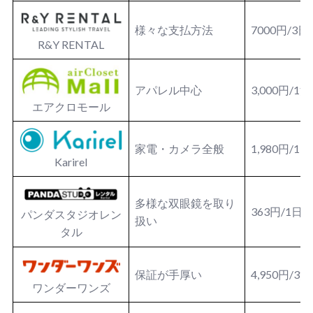
様々な支払方法
7000円/3日
R&Y RENTAL
アパレル中心
3,000円/1
エアクロモール
家電・カメラ全般
1,980円/1
Karirel
多様な双眼鏡を取り
363円/1日
パンダスタジオレン
扱い
タル
保証が手厚い
4,950円/3
ワンダーワンズ