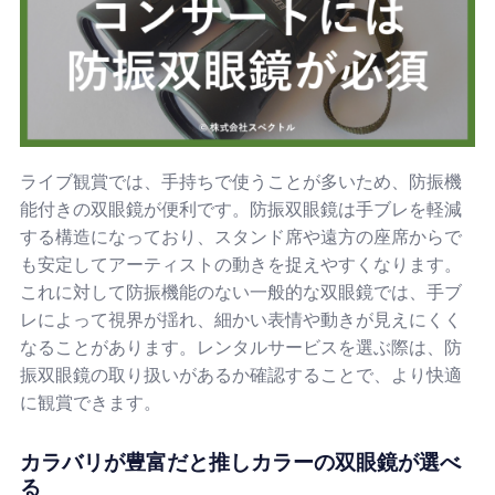
ライブ観賞では、手持ちで使うことが多いため、防振機
能付きの双眼鏡が便利です。防振双眼鏡は手ブレを軽減
する構造になっており、スタンド席や遠方の座席からで
も安定してアーティストの動きを捉えやすくなります。
これに対して防振機能のない一般的な双眼鏡では、手ブ
レによって視界が揺れ、細かい表情や動きが見えにくく
なることがあります。レンタルサービスを選ぶ際は、防
振双眼鏡の取り扱いがあるか確認することで、より快適
に観賞できます。
カラバリが豊富だと推しカラーの双眼鏡が選べ
る