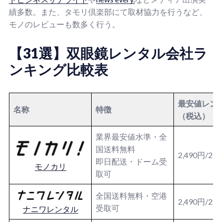
績多数。また、タモリ倶楽部にて取材協力を行うなど、
モノのレビューも数多く行う。
【31選】双眼鏡レンタル会社ラ
ンキング比較表
最安値レン
名称
特徴
（税込）
業界最安値水準・全
国送料無料
2,490円/2
即日配送・ドーム受
モノカリ
取可
全国送料無料・空港
2,490円/2
受取可
ナニワレンタル