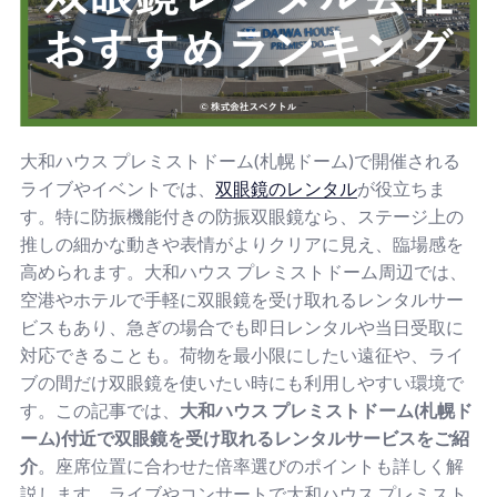
大和ハウス プレミストドーム(札幌ドーム)で開催される
ライブやイベントでは、
双眼鏡のレンタル
が役立ちま
す。特に防振機能付きの防振双眼鏡なら、ステージ上の
推しの細かな動きや表情がよりクリアに見え、臨場感を
高められます。大和ハウス プレミストドーム周辺では、
空港やホテルで手軽に双眼鏡を受け取れるレンタルサー
ビスもあり、急ぎの場合でも即日レンタルや当日受取に
対応できることも。荷物を最小限にしたい遠征や、ライ
ブの間だけ双眼鏡を使いたい時にも利用しやすい環境で
す。この記事では、
大和ハウス プレミストドーム(札幌ド
ーム)付近で双眼鏡を受け取れるレンタルサービスをご紹
介
。座席位置に合わせた倍率選びのポイントも詳しく解
説します。ライブやコンサートで大和ハウス プレミスト