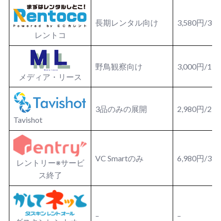
長期レンタル向け
3,580円/3
レントコ
野鳥観察向け
3,000円/1
メディア・リース
3品のみの展開
2,980円/2日
Tavishot
VC Smartのみ
6,980円/3
レントリー※サービ
ス終了
–
–