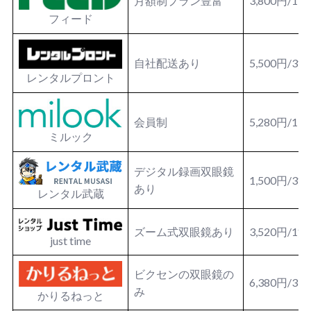
月額制プラン豊富
3,800円/1
フィード
自社配送あり
5,500円/3
レンタルプロント
会員制
5,280円/1日
ミルック
デジタル録画双眼鏡
1,500円/3
あり
レンタル武蔵
ズーム式双眼鏡あり
3,520円/1
just time
ビクセンの双眼鏡の
6,380円/3
み
かりるねっと