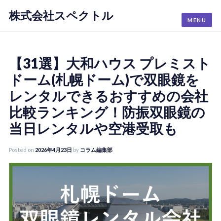
株式会社スペクトル
Skip
MENU
to
content
【31選】大和ハウス プレミスト
ドーム(札幌ドーム)で双眼鏡を
レンタルできるおすすめの会社
比較ランキング！防振双眼鏡の
当日レンタルや空港受取も
Posted on
2026年4月23日
by
コラム編集部