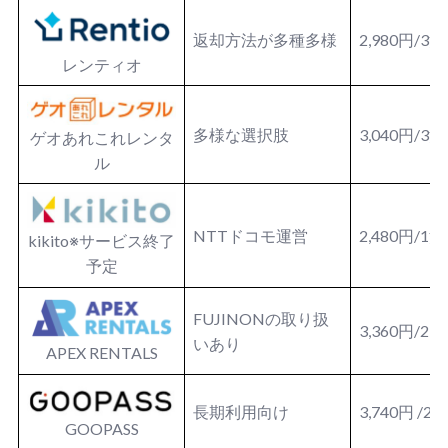
返却方法が多種多様
2,980円/3
レンティオ
多様な選択肢
3,040円/3
ゲオあれこれレンタ
ル
NTTドコモ運営
2,480円/1
kikito※サービス終了
予定
FUJINONの取り扱
3,360円/2
いあり
APEX RENTALS
長期利用向け
3,740円 /
GOOPASS