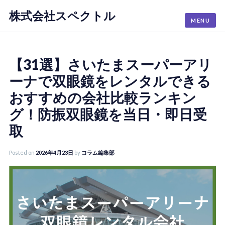
株式会社スペクトル
Skip
MENU
to
content
【31選】さいたまスーパーアリ
ーナで双眼鏡をレンタルできる
おすすめの会社比較ランキン
グ！防振双眼鏡を当日・即日受
取
Posted on
2026年4月23日
by
コラム編集部