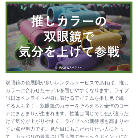
双眼鏡の色展開が多いレンタルサービスであれば、推し
カラーに合わせたモデルを選びやすくなります。ライブ
当日はペンライトや身に着けるアイテムを推し色で統一
する人も多く、双眼鏡のカラーをそろえると全体のコー
デにまとまりが生まれます。性能は同じでも色が違うだ
けで気分が上がりやすく、ライブへの期待感も高まりや
すい点が魅力です。見た目にもこだわりたい人にとっ
て、カラバリの豊富さは選ぶ際のチェックポイントにな