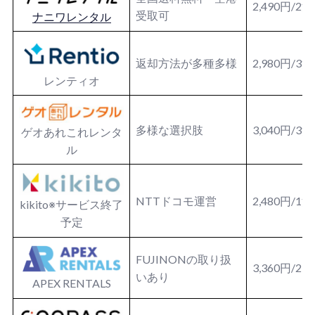
2,490円/2
受取可
ナニワレンタル
返却方法が多種多様
2,980円/3
レンティオ
多様な選択肢
3,040円/3
ゲオあれこれレンタ
ル
NTTドコモ運営
2,480円/1
kikito※サービス終了
予定
FUJINONの取り扱
3,360円/2
いあり
APEX RENTALS