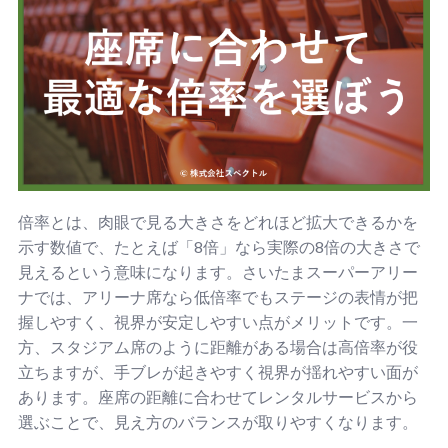
倍率とは、肉眼で見る大きさをどれほど拡大できるかを
示す数値で、たとえば「8倍」なら実際の8倍の大きさで
見えるという意味になります。さいたまスーパーアリー
ナでは、アリーナ席なら低倍率でもステージの表情が把
握しやすく、視界が安定しやすい点がメリットです。一
方、スタジアム席のように距離がある場合は高倍率が役
立ちますが、手ブレが起きやすく視界が揺れやすい面が
あります。座席の距離に合わせてレンタルサービスから
選ぶことで、見え方のバランスが取りやすくなります。