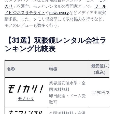
カリ
」を運営。モノとレンタルの専門家として、
ワール
ドビジネスサテライト
や
news every.
などメディア出演実
績多数。また、タモリ倶楽部にて取材協力を行うなど、
モノのレビューも数多く行う。
【31選】双眼鏡レンタル会社ラ
ンキング比較表
最安値レン
名称
特徴
（税込）
業界最安値水準・全
国送料無料
2,490円/2
即日配送・ドーム受
モノカリ
取可
全国送料無料・空港