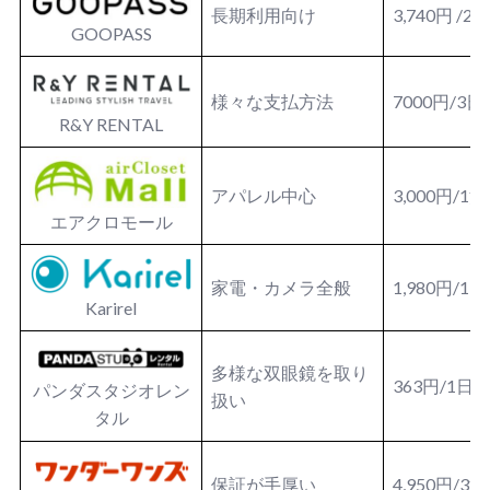
長期利用向け
3,740円 /
GOOPASS
様々な支払方法
7000円/3日
R&Y RENTAL
アパレル中心
3,000円/1
エアクロモール
家電・カメラ全般
1,980円/1
Karirel
多様な双眼鏡を取り
363円/1日
パンダスタジオレン
扱い
タル
保証が手厚い
4,950円/3