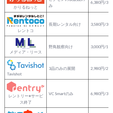
6,380円/3
み
かりるねっと
長期レンタル向け
3,580円/3
レントコ
野鳥観察向け
3,000円/1
メディア・リース
3品のみの展開
2,980円/2日
Tavishot
VC Smartのみ
6,980円/3
レントリー※サービ
ス終了