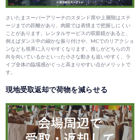
さいたまスーパーアリーナのスタンド席や上層階はステ
ージまでの距離があり、肉眼では表情まで把握しにくい
ことがあります。レンタルサービスの双眼鏡があると、
例えばダンス中の細かな振り付けや、MCでのリアクショ
ンなども視界に入りやすくなります。推しがどちらの方
向を向いているかといった小さな動きも追いやすく、ラ
イブ全体の臨場感がぐっと高まりやすい点がメリットで
す。
現地受取返却で荷物を減らせる