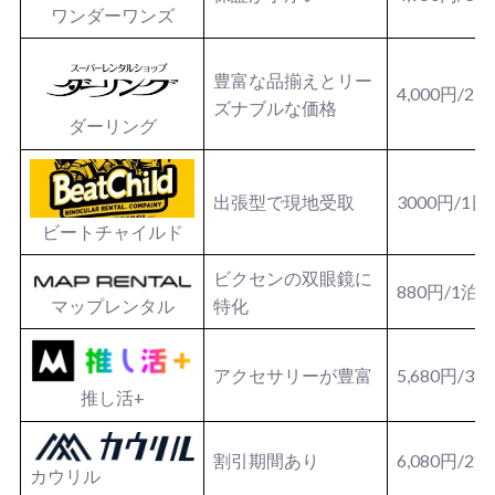
ワンダーワンズ
豊富な品揃えとリー
4,000円/2
ズナブルな価格
ダーリング
出張型で現地受取
3000円/1日
ビートチャイルド
ビクセンの双眼鏡に
880円/1泊
マップレンタル
特化
アクセサリーが豊富
5,680円/3
推し活+
割引期間あり
6,080円/2
カウリル