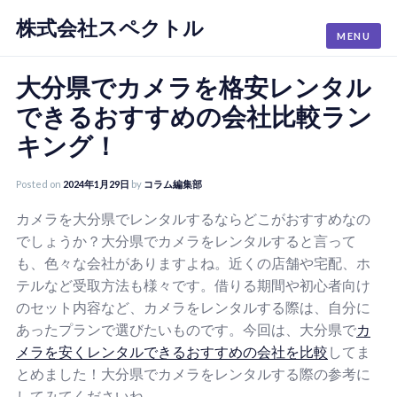
株式会社スペクトル
Skip
MENU
to
content
大分県でカメラを格安レンタル
できるおすすめの会社比較ラン
キング！
Posted on
2024年1月29日
by
コラム編集部
カメラを大分県でレンタルするならどこがおすすめなの
でしょうか？大分県でカメラをレンタルすると言って
も、色々な会社がありますよね。近くの店舗や宅配、ホ
テルなど受取方法も様々です。借りる期間や初心者向け
のセット内容など、カメラをレンタルする際は、自分に
あったプランで選びたいものです。今回は、大分県で
カ
メラを安くレンタルできる
おすすめの
会社を比較
してま
とめました！大分県でカメラをレンタルする際の参考に
してみてくださいね。