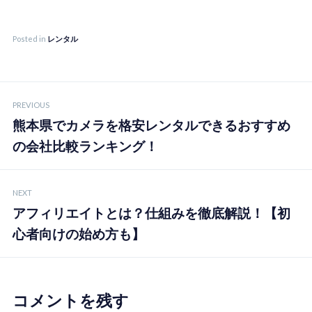
Posted in
レンタル
投
PREVIOUS
稿
熊本県でカメラを格安レンタルできるおすすめ
ナ
の会社比較ランキング！
ビ
ゲ
NEXT
ー
アフィリエイトとは？仕組みを徹底解説！【初
シ
心者向けの始め方も】
ョ
ン
コメントを残す